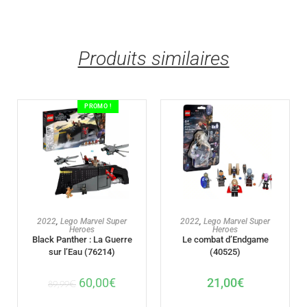
Produits similaires
PROMO !
AJOUTER AU PANIER
AJOUTER AU PANIER
2022
,
Lego Marvel Super
2022
,
Lego Marvel Super
Heroes
Heroes
Le combat d’Endgame
Black Panther : La Guerre
(40525)
sur l’Eau (76214)
21,00
€
60,00
€
89,99
€