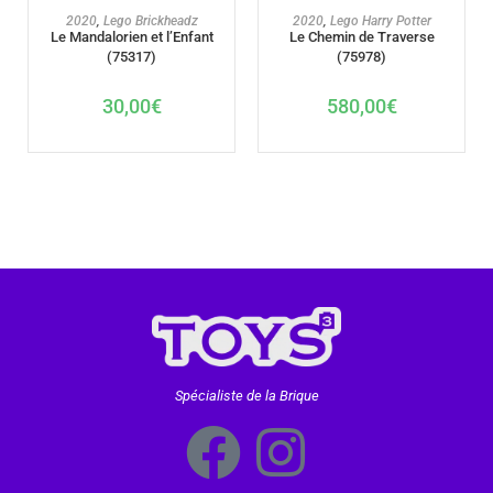
AJOUTER AU PANIER
AJOUTER AU PANIER
2020
,
Lego Brickheadz
2020
,
Lego Harry Potter
Le Mandalorien et l’Enfant
Le Chemin de Traverse
(75317)
(75978)
30,00
€
580,00
€
Spécialiste de la Brique