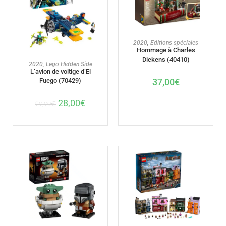
AJOUTER AU PANIER
2020
,
Editions spéciales
Hommage à Charles
Dickens (40410)
AJOUTER AU PANIER
2020
,
Lego Hidden Side
L’avion de voltige d’El
37,00
€
Fuego (70429)
28,00
€
29,99
€