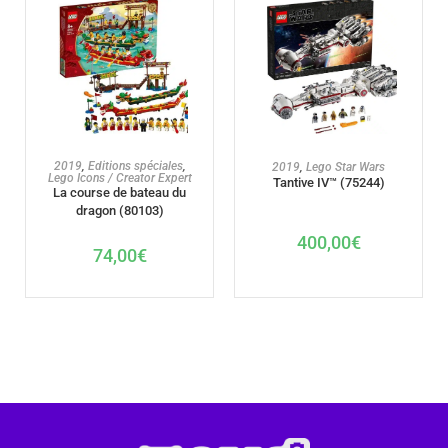
AJOUTER AU PANIER
AJOUTER AU PANIER
2019
,
Editions spéciales
,
2019
,
Lego Star Wars
Lego Icons / Creator Expert
Tantive IV™ (75244)
La course de bateau du
dragon (80103)
400,00
€
74,00
€