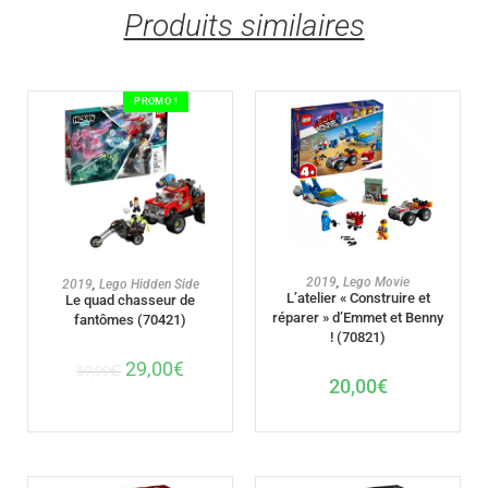
Produits similaires
PROMO !
AJOUTER AU PANIER
AJOUTER AU PANIER
2019
,
Lego Movie
2019
,
Lego Hidden Side
L’atelier « Construire et
Le quad chasseur de
réparer » d’Emmet et Benny
fantômes (70421)
! (70821)
29,00
€
39,99
€
20,00
€