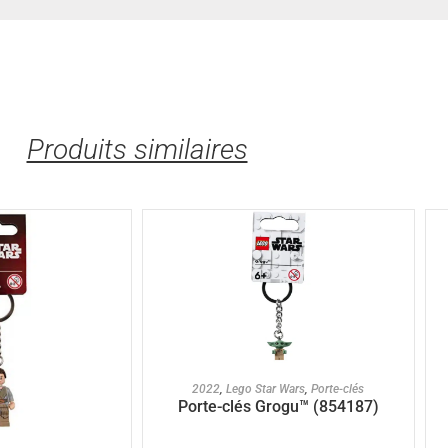
Produits similaires
AJOUTER AU PANIER
2022
,
Lego Star Wars
,
Porte-clés
Porte-clés Grogu™ (854187)