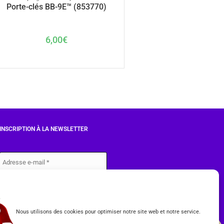
Porte-clés BB-9E™ (853770)
6,00
€
INSCRIPTION À LA NEWSLETTER
J'accepte les conditions du
RGPD.
Nous utilisons des cookies pour optimiser notre site web et notre service.