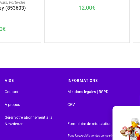
U PANIER
 Wars
,
Porte-clés
12,00
€
ey (853603)
0
€
AIDE
INFORMATIONS
Contact
Mentions légales | RGPD
A propos
CGV
Gérer votre abonnement à la
Formulaire de rétractation
Newsletter
Tous les produits vendus sur ce site sont