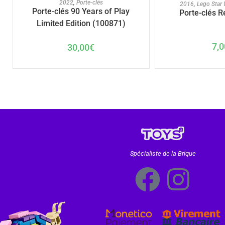
AJOUTER A
2022
,
Porte-clés
2016
,
Lego Star
Porte-clés 90 Years of Play
Porte-clés R
Limited Edition (100871)
7,0
30,00
€
Spécialiste de la Brique