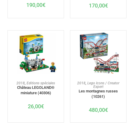
190,00
€
170,00
€
AJOUTER AU PANIER
AJOUTER AU PANIER
2018
,
Editions spéciales
2018
,
Lego Icons / Creator
Expert
Château LEGOLAND®
Les montagnes russes
miniature (40306)
(10261)
26,00
€
480,00
€