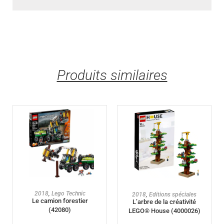
Produits similaires
AJOUTER AU PANIER
AJOUTER AU PANIER
2018
,
Lego Technic
2018
,
Editions spéciales
Le camion forestier
L’arbre de la créativité
(42080)
LEGO® House (4000026)