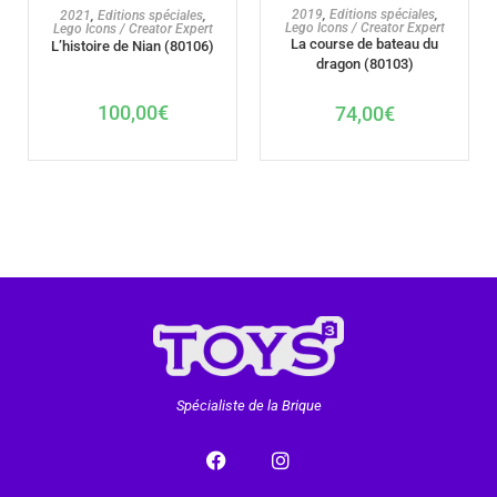
AJOUTER AU PANIER
AJOUTER AU PANIER
2019
,
Editions spéciales
,
2021
,
Editions spéciales
,
Lego Icons / Creator Expert
Lego Icons / Creator Expert
La course de bateau du
L’histoire de Nian (80106)
dragon (80103)
100,00
€
74,00
€
Spécialiste de la Brique