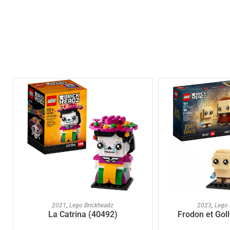
AJOUTER A
AJOUTER AU PANIER
2023
,
Lego 
2021
,
Lego Brickheadz
Frodon et Gol
La Catrina (40492)