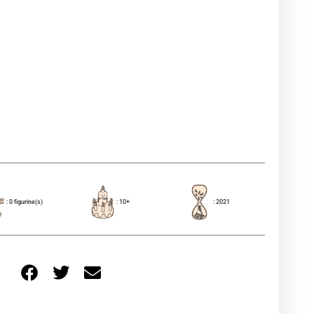
: 0 figurine(s)
: 10+
: 2021