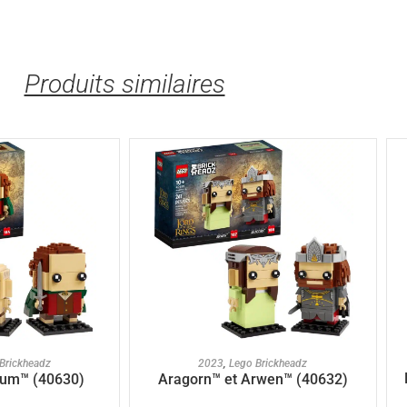
Produits similaires
U PANIER
AJOUTER AU PANIER
Brickheadz
2023
,
Lego Brickheadz
lum™ (40630)
Aragorn™ et Arwen™ (40632)