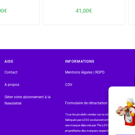
00
€
41,00
€
AIDE
INFORMATIONS
Contact
Mentions légales | RGPD
A propos
CGV
Gérer votre abonnement à la
Formulaire de rétractation
Newsletter
Tous les produits vendus sur ce site sont
fabriqués par LEGO exclusivement. LEGO® est
une marque déposée par The LEGO Group. Les
propriétaires des marques respectives citées