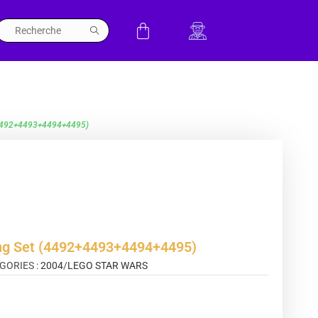
 (4492+4493+4494+4495)
ing Set (4492+4493+4494+4495)
GORIES :
2004
/
LEGO STAR WARS