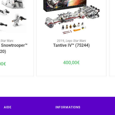
U PANIER
AJOUTER AU PANIER
 Star Wars
2019
,
Lego Star Wars
 Snowtrooper™
Tantive IV™ (75244)
20)
400,00
€
00
€
AIDE
INFORMATIONS