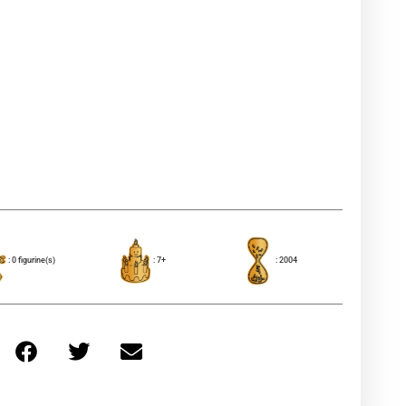
: 0 figurine(s)
: 7+
: 2004