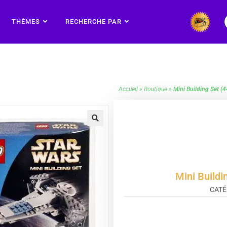
THÈMES
RECHERCHE PAR
Accueil
»
Boutique
»
Mini Building Set
🔍
Mini Build
CATÉ