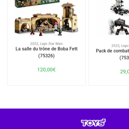
AJOUTER AU PANIER
2022
,
Lego Star Wars
AJOUTER A
2022
,
Lego
La salle du trône de Boba Fett
Pack de combat
(75326)
(753
120,00
€
29,