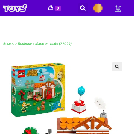
0
Accueil
»
Boutique
»
Marie en visite (77049)
🔍