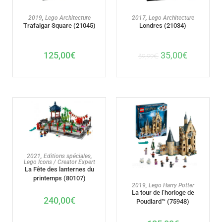
AJOUTER AU PANIER
AJOUTER AU PANIER
2019
,
Lego Architecture
2017
,
Lego Architecture
Trafalgar Square (21045)
Londres (21034)
125,00
€
35,00
€
39,99
€
AJOUTER AU PANIER
2021
,
Editions spéciales
,
Lego Icons / Creator Expert
La Fête des lanternes du
printemps (80107)
AJOUTER AU PANIER
2019
,
Lego Harry Potter
La tour de l’horloge de
240,00
€
Poudlard™ (75948)