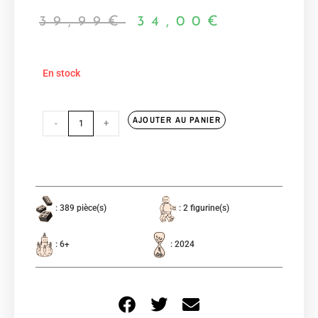
39,99
€
34,00
€
En stock
AJOUTER AU PANIER
-
+
: 389 pièce(s)
: 2 figurine(s)
: 6+
: 2024