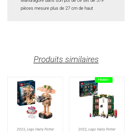
Mandragore dans son pot de ce set de 579
pièces mesure plus de 27 cm de haut
Produits similaires
PROMO !
AJOUTER AU PANIER
AJOUTER AU PANIER
2023
,
Lego Harry Potter
2022
,
Lego Harry Potter