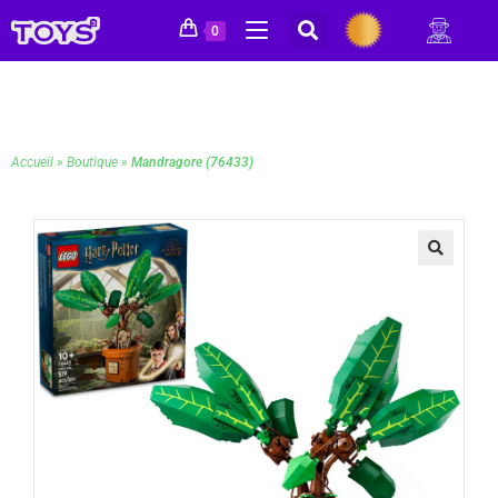
0
Accueil
»
Boutique
»
Mandragore (76433)
🔍