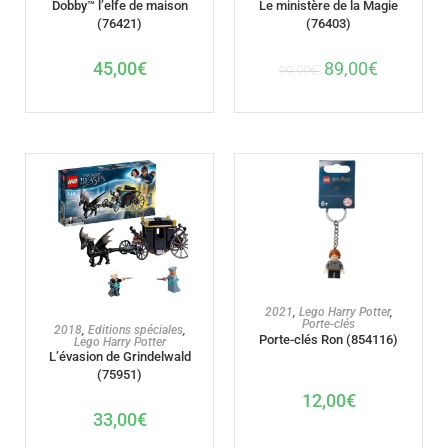
Dobby™ l’elfe de maison
Le ministère de la Magie
(76421)
(76403)
45,00
€
89,00
€
99,99
€
AJOUTER AU PANIER
2021
,
Lego Harry Potter
,
Porte-clés
AJOUTER AU PANIER
2018
,
Editions spéciales
,
Porte-clés Ron (854116)
Lego Harry Potter
L’évasion de Grindelwald
(75951)
12,00
€
33,00
€