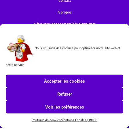
Contact
A propos
Gérer votre abonnement à la Newsletter
INFORMATIONS
Mentions légales | RGPD
Nous utilisons des cookies pour optimiser notre site web et
CGV
notre service.
Formulaire de rétractation
Accepter les cookies
Tous les produits vendus sur ce site sont fabriqués par LEGO exclusivement. LEGO® est une
marque déposée par The LEGO Group. Les propriétaires des marques respectives citées sur le site
Refuser
en restent les propriétaires. Tous droits réservés.
INSCRIPTION À LA NEWSLETTER
Voir les préférences
Politique de cookies
Mentions Légales | RGPD