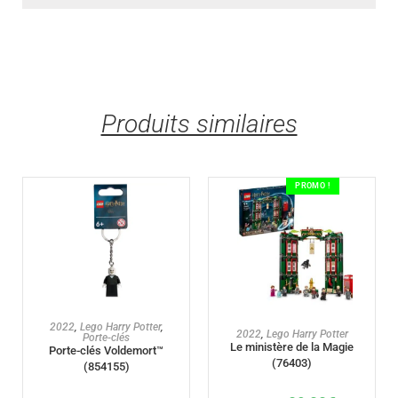
Produits similaires
PROMO !
AJOUTER AU PANIER
2022
,
Lego Harry Potter
,
AJOUTER AU PANIER
2022
,
Lego Harry Potter
Porte-clés
Le ministère de la Magie
Porte-clés Voldemort™
(76403)
(854155)