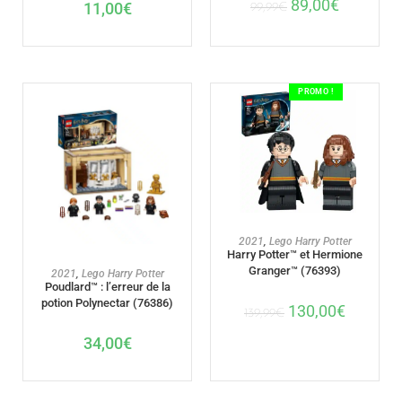
89,00
€
11,00
€
99,99
€
PROMO !
AJOUTER AU PANIER
2021
,
Lego Harry Potter
Harry Potter™ et Hermione
Granger™ (76393)
AJOUTER AU PANIER
2021
,
Lego Harry Potter
Poudlard™ : l’erreur de la
potion Polynectar (76386)
130,00
€
139,99
€
34,00
€