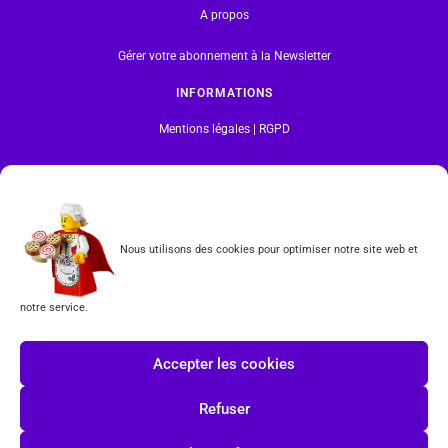
A propos
Gérer votre abonnement à la Newsletter
INFORMATIONS
Mentions légales | RGPD
CGV
Formulaire de rétractation
Nous utilisons des cookies pour optimiser notre site web et
Tous les produits vendus sur ce site sont fabriqués par LEGO exclusivement. LEGO® est une
marque déposée par The LEGO Group. Les propriétaires des marques respectives citées sur le site
en restent les propriétaires. Tous droits réservés.
notre service.
INSCRIPTION À LA NEWSLETTER
Accepter les cookies
Refuser