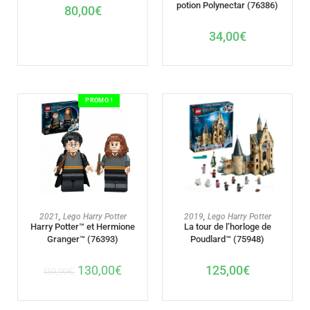
potion Polynectar (76386)
80,00
€
34,00
€
PROMO !
AJOUTER AU PANIER
AJOUTER AU PANIER
2021
,
Lego Harry Potter
2019
,
Lego Harry Potter
Harry Potter™ et Hermione
La tour de l’horloge de
Granger™ (76393)
Poudlard™ (75948)
130,00
€
125,00
€
139,99
€