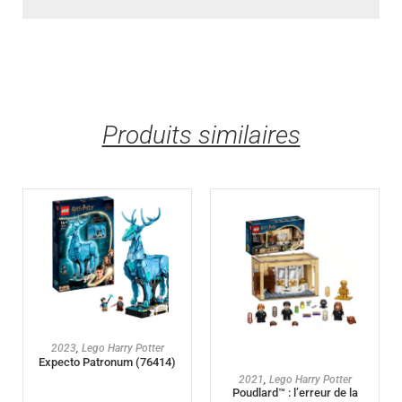
Produits similaires
AJOUTER AU PANIER
2023
,
Lego Harry Potter
Expecto Patronum (76414)
AJOUTER AU PANIER
2021
,
Lego Harry Potter
Poudlard™ : l’erreur de la