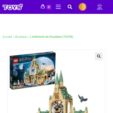
0
Accueil
»
Boutique
»
L’infirmerie de Poudlard (76398)
🔍