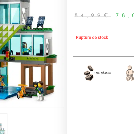
84,99
€
78,
Rupture de stock
: 688 pièce(s)