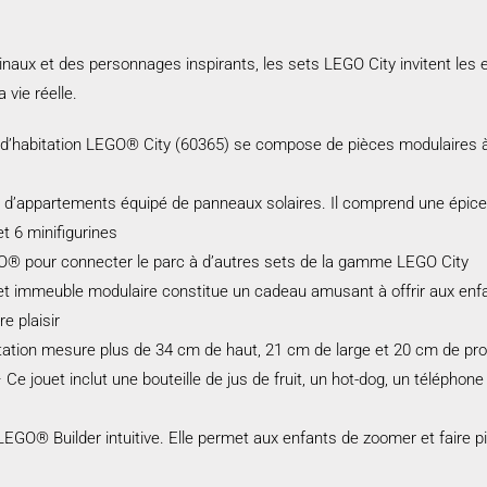
inaux et des personnages inspirants, les sets LEGO City invitent les e
 vie réelle.
 d’habitation LEGO® City (60365) se compose de pièces modulaires 
e d’appartements équipé de panneaux solaires. Il comprend une épicer
et 6 minifigurines
GO® pour connecter le parc à d’autres sets de la gamme LEGO City
 immeuble modulaire constitue un cadeau amusant à offrir aux enfant
re plaisir
itation mesure plus de 34 cm de haut, 21 cm de large et 20 cm de pr
 jouet inclut une bouteille de jus de fruit, un hot-dog, un téléphone p
 LEGO® Builder intuitive. Elle permet aux enfants de zoomer et faire p