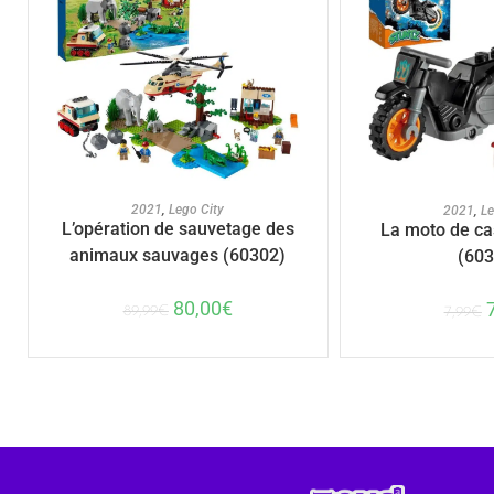
AJOUTER AU PANIER
AJOUTER A
2021
,
Lego City
2021
,
Le
L’opération de sauvetage des
La moto de ca
animaux sauvages (60302)
(603
80,00
€
89,99
€
7,99
€