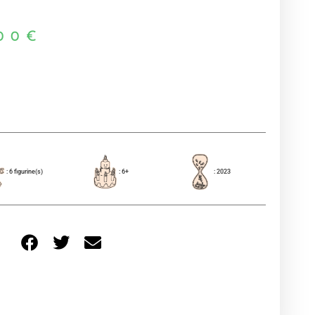
00
€
: 6 figurine(s)
: 6+
: 2023