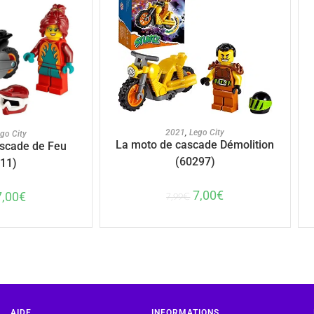
AJOUTER AU PANIER
U PANIER
2021
,
Lego City
go City
La moto de cascade Démolition
scade de Feu
(60297)
11)
7,00
€
7,00
€
7,99
€
AIDE
INFORMATIONS