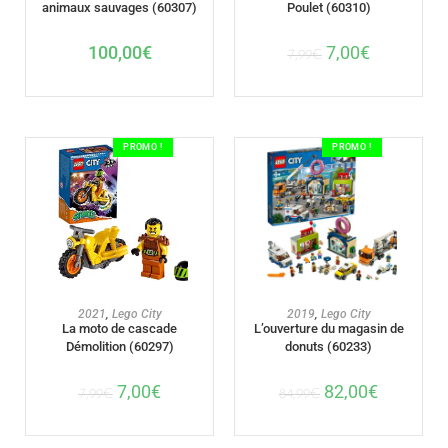
animaux sauvages (60307)
Poulet (60310)
100,00
€
7,00
€
7,99
€
PROMO !
PROMO !
AJOUTER AU PANIER
AJOUTER AU PANIER
2021
,
Lego City
2019
,
Lego City
La moto de cascade
L’ouverture du magasin de
Démolition (60297)
donuts (60233)
7,00
€
82,00
€
7,99
€
84,99
€