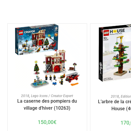
AJOUTER AU PANIER
AJOUTER A
2018
,
Lego Icons / Creator Expert
2018
,
Editio
La caserne des pompiers du
L’arbre de la c
village d’hiver (10263)
House (4
150,00
€
170,