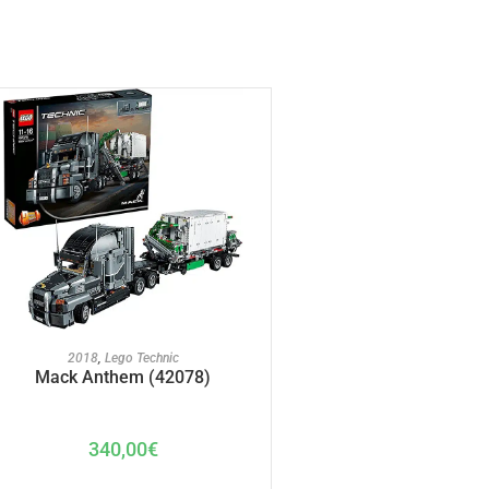
AJOUTER AU PANIER
2018
,
Lego Technic
Mack Anthem (42078)
340,00
€