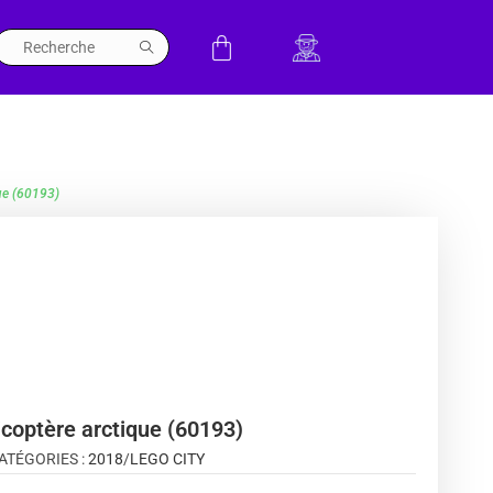
que (60193)
icoptère arctique (60193)
ATÉGORIES :
2018
/
LEGO CITY