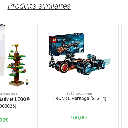
Produits similaires
AJOUTER AU PANIER
U PANIER
2018
,
Lego Ideas
ns spéciales
TRON : L’Héritage (21314)
réativité LEGO®
000026)
100,00
€
00
€