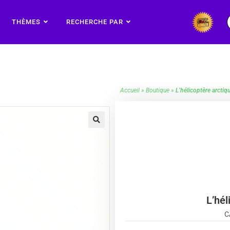
THÈMES
RECHERCHE PAR
Accueil
»
Boutique
»
L’hélicoptère arcti
🔍
L’hél
C