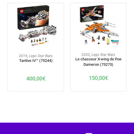
AJOUTER AU PANIER
2020
,
Lego Star Wars
AJOUTER AU PANIER
2019
,
Lego Star Wars
Le chasseur X-wing de Poe
Tantive IV™ (75244)
Dameron (75273)
150,00
€
400,00
€