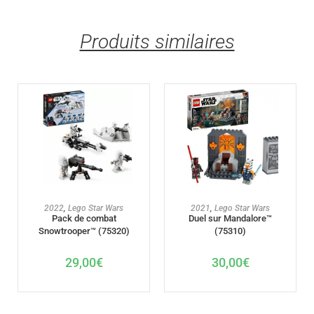
Produits similaires
AJOUTER AU PANIER
AJOUTER AU PANIER
2022
,
Lego Star Wars
2021
,
Lego Star Wars
Pack de combat
Duel sur Mandalore™
Snowtrooper™ (75320)
(75310)
29,00
€
30,00
€