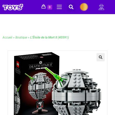
0
Accueil
»
Boutique
»
L’Étoile de la Mort II (40591)
🔍