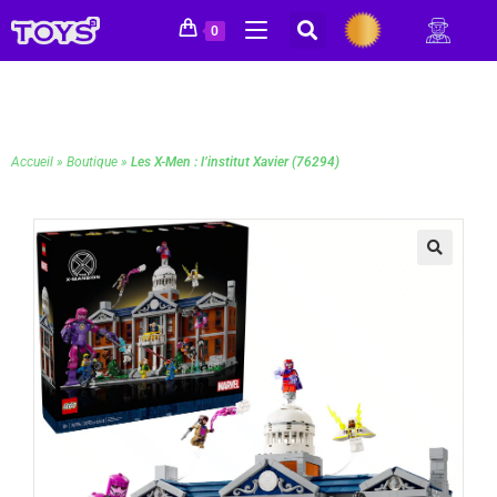
0
Accueil
»
Boutique
»
Les X-Men : l’institut Xavier (76294)
🔍