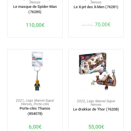
Heroes
Heroes
Le masque de Spider-Man
Le X-jet des X-Men (76281)
(76285)
70,00
€
110,00
€
84,99
€
AJOUTER AU PANIER
AJOUTER AU PANIER
2021
,
Lego Marvel Super
2022
,
Lego Marvel Super
Heroes
,
Porte-clés
Heroes
Porte-clés Thanos
Le drakkar de Thor (76208)
(854078)
6,00
€
55,00
€