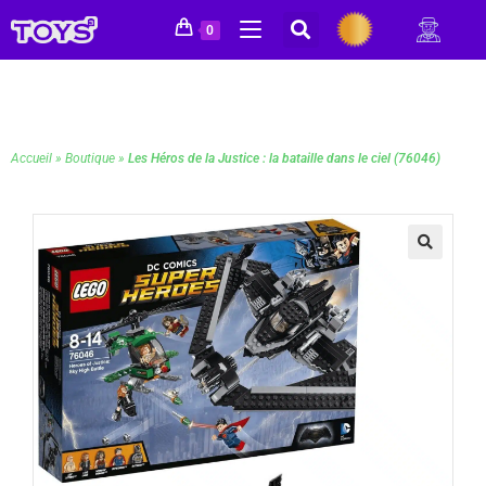
0
Accueil
»
Boutique
»
Les Héros de la Justice : la bataille dans le ciel (76046)
🔍