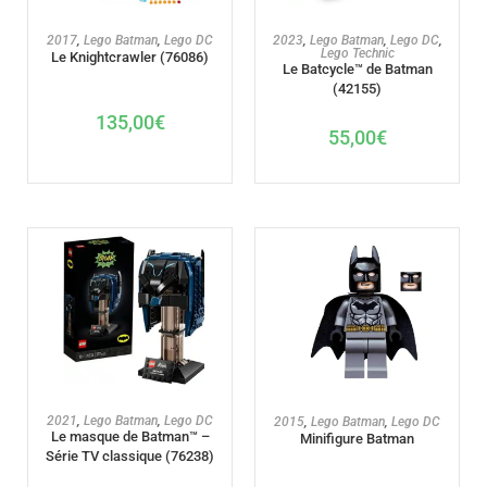
AJOUTER AU PANIER
AJOUTER AU PANIER
2017
,
Lego Batman
,
Lego DC
2023
,
Lego Batman
,
Lego DC
,
Lego Technic
Le Knightcrawler (76086)
Le Batcycle™ de Batman
(42155)
135,00
€
55,00
€
AJOUTER AU PANIER
AJOUTER AU PANIER
2021
,
Lego Batman
,
Lego DC
2015
,
Lego Batman
,
Lego DC
Le masque de Batman™ –
Minifigure Batman
Série TV classique (76238)