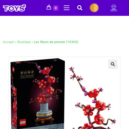
0
Accueil
»
Boutique
»
Les fleurs de prunier (10369)
🔍