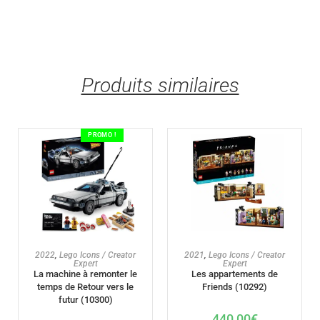
Produits similaires
PROMO !
AJOUTER AU PANIER
AJOUTER AU PANIER
2022
,
Lego Icons / Creator
2021
,
Lego Icons / Creator
Expert
Expert
La machine à remonter le
Les appartements de
temps de Retour vers le
Friends (10292)
futur (10300)
440,00
€