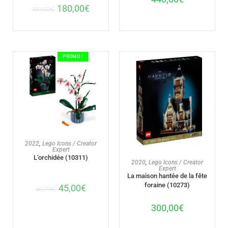
180,00
€
199,99
€
PROMO !
AJOUTER AU PANIER
2022
,
Lego Icons / Creator
Expert
L’orchidée (10311)
AJOUTER AU PANIER
2020
,
Lego Icons / Creator
Expert
La maison hantée de la fête
foraine (10273)
45,00
€
49,99
€
300,00
€