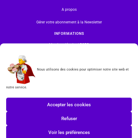
A propos
Gérer votre abonnement à la Newsletter
INFORMATIONS
Mentions légales | RGPD
CGV
Nous utilisons des cookies pour optimiser notre site web et
Formulaire de rétractation
notre service.
Tous les produits vendus sur ce site sont fabriqués par LEGO exclusivement. LEGO® est une
marque déposée par The LEGO Group. Les propriétaires des marques respectives citées sur le site
en restent les propriétaires. Tous droits réservés.
Accepter les cookies
INSCRIPTION À LA NEWSLETTER
Refuser
Voir les préférences