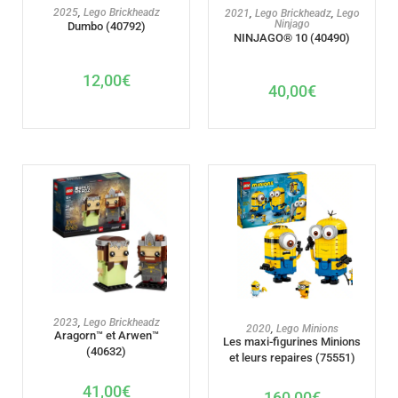
AJOUTER AU PANIER
AJOUTER AU PANIER
2025
,
Lego Brickheadz
2021
,
Lego Brickheadz
,
Lego
Ninjago
Dumbo (40792)
NINJAGO® 10 (40490)
12,00
€
40,00
€
AJOUTER AU PANIER
2023
,
Lego Brickheadz
AJOUTER AU PANIER
2020
,
Lego Minions
Aragorn™ et Arwen™
Les maxi-figurines Minions
(40632)
et leurs repaires (75551)
41,00
€
160,00
€