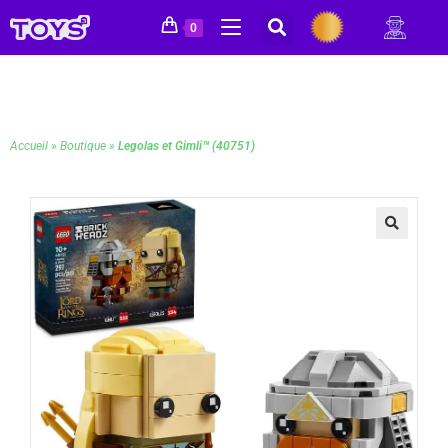
0
Accueil
»
Boutique
»
Legolas et Gimli™ (40751)
🔍