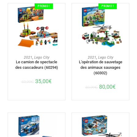
PROMO !
PROMO !
AJOUTER AU PANIER
AJOUTER AU PANIER
2021
,
Lego City
2021
,
Lego City
Le camion de spectacle
L’opération de sauvetage
des cascadeurs (60294)
des animaux sauvages
(60302)
35,00
€
59,99
€
80,00
€
89,99
€