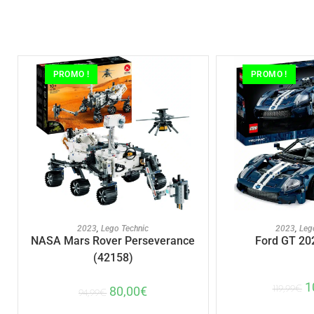
PROMO !
PROMO !
AJOUTER AU PANIER
AJOUTER A
2023
,
Lego Technic
2023
,
Leg
NASA Mars Rover Perseverance
Ford GT 20
(42158)
1
80,00
€
119,99
€
94,99
€