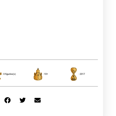
: 0 figurine(s)
: 10+
: 2017