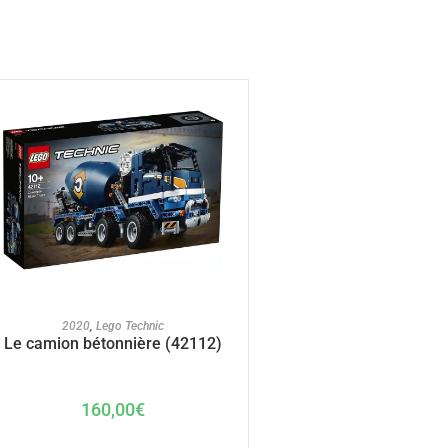
AJOUTER AU PANIER
2020
,
Lego Technic
Le camion bétonnière (42112)
160,00
€