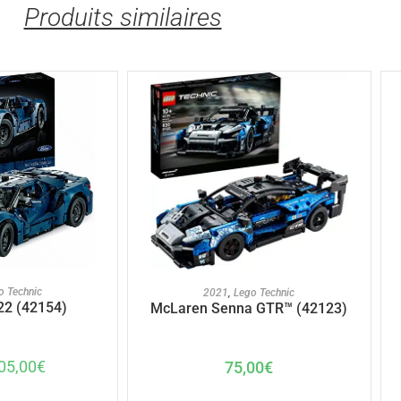
Produits similaires
U PANIER
AJOUTER AU PANIER
o Technic
2021
,
Lego Technic
22 (42154)
McLaren Senna GTR™ (42123)
05,00
€
75,00
€