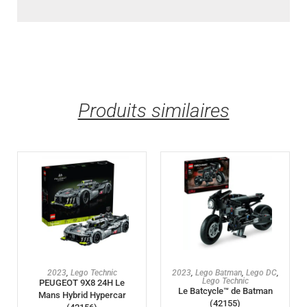
Produits similaires
AJOUTER AU PANIER
AJOUTER AU PANIER
2023
,
Lego Technic
2023
,
Lego Batman
,
Lego DC
,
Lego Technic
PEUGEOT 9X8 24H Le
Le Batcycle™ de Batman
Mans Hybrid Hypercar
(42155)