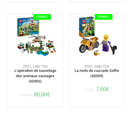
PROMO !
PROMO !
AJOUTER AU PANIER
AJOUTER AU PANIER
2021
,
Lego City
2021
,
Lego City
L’opération de sauvetage
La moto de cascade Selfie
des animaux sauvages
(60309)
(60302)
7,00
€
7,99
€
80,00
€
89,99
€