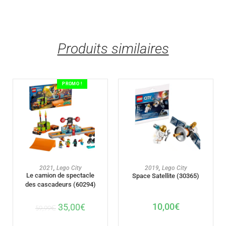
Produits similaires
PROMO !
AJOUTER AU PANIER
AJOUTER AU PANIER
2021
,
Lego City
2019
,
Lego City
Le camion de spectacle
Space Satellite (30365)
des cascadeurs (60294)
10,00
€
35,00
€
59,99
€