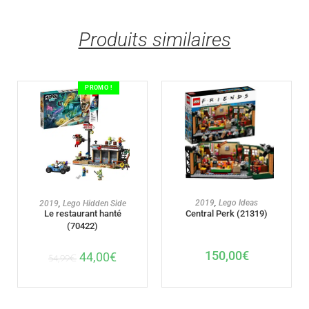
Produits similaires
PROMO !
AJOUTER AU PANIER
AJOUTER AU PANIER
2019
,
Lego Ideas
2019
,
Lego Hidden Side
Le restaurant hanté
Central Perk (21319)
(70422)
150,00
€
44,00
€
54,99
€