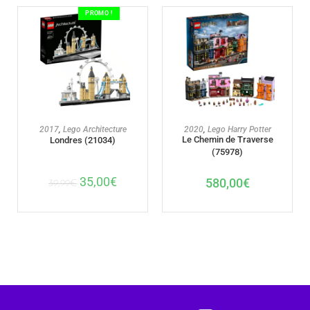
PROMO !
AJOUTER AU PANIER
AJOUTER AU PANIER
2017
,
Lego Architecture
2020
,
Lego Harry Potter
Le Chemin de Traverse
Londres (21034)
(75978)
35,00
€
580,00
€
39,99
€