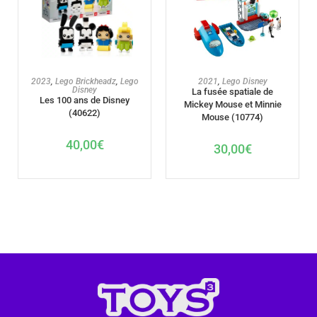
AJOUTER AU PANIER
AJOUTER AU PANIER
2023
,
Lego Brickheadz
,
Lego
2021
,
Lego Disney
Disney
La fusée spatiale de
Les 100 ans de Disney
Mickey Mouse et Minnie
(40622)
Mouse (10774)
40,00
€
30,00
€