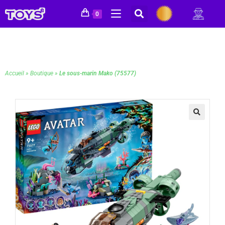
0
Accueil
»
Boutique
»
Le sous-marin Mako (75577)
🔍