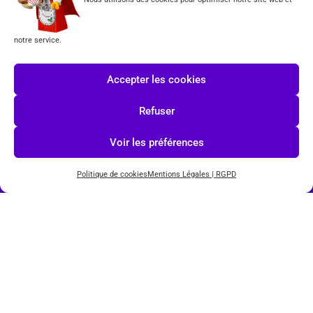
Formulaire de rétractation
notre service.
Tous les produits vendus sur ce site sont fabriqués par LEGO exclusivement. LEGO® est une
marque déposée par The LEGO Group. Les propriétaires des marques respectives citées sur le site
Accepter les cookies
en restent les propriétaires. Tous droits réservés.
Refuser
INSCRIPTION À LA NEWSLETTER
Voir les préférences
Politique de cookies
Mentions Légales | RGPD
J'accepte les conditions du
RGPD.
© COPYRIGHT 2026-
TOYS PUISSANCE 3
POWERED BY
IMAGINEWEBSITE