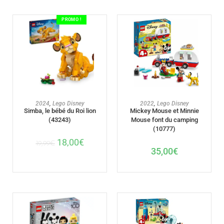
PROMO !
AJOUTER AU PANIER
AJOUTER AU PANIER
2024
,
Lego Disney
2022
,
Lego Disney
Simba, le bébé du Roi lion
Mickey Mouse et Minnie
(43243)
Mouse font du camping
(10777)
18,00
€
19,99
€
35,00
€