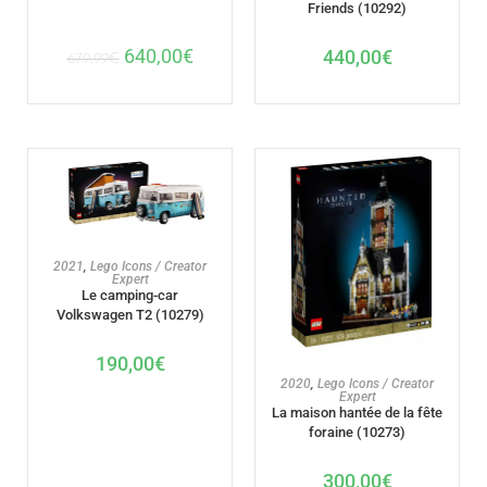
Friends (10292)
640,00
€
440,00
€
679,99
€
AJOUTER AU PANIER
2021
,
Lego Icons / Creator
Expert
Le camping-car
Volkswagen T2 (10279)
190,00
€
AJOUTER AU PANIER
2020
,
Lego Icons / Creator
Expert
La maison hantée de la fête
foraine (10273)
300,00
€