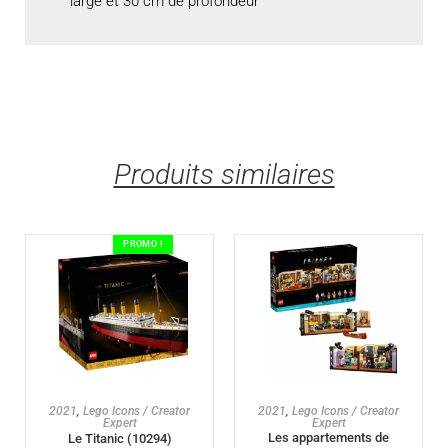
large et 30 cm de profondeur
Produits similaires
PROMO !
AJOUTER AU PANIER
AJOUTER AU PANIER
2021
,
Lego Icons / Creator
2021
,
Lego Icons / Creator
Expert
Expert
Les appartements de
Le Titanic (10294)