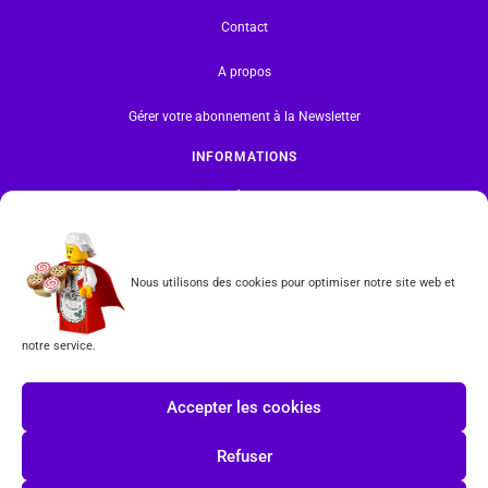
Contact
A propos
Gérer votre abonnement à la Newsletter
INFORMATIONS
Mentions légales | RGPD
CGV
Nous utilisons des cookies pour optimiser notre site web et
Formulaire de rétractation
notre service.
Tous les produits vendus sur ce site sont fabriqués par LEGO exclusivement. LEGO® est une
marque déposée par The LEGO Group. Les propriétaires des marques respectives citées sur le site
en restent les propriétaires. Tous droits réservés.
Accepter les cookies
INSCRIPTION À LA NEWSLETTER
Refuser