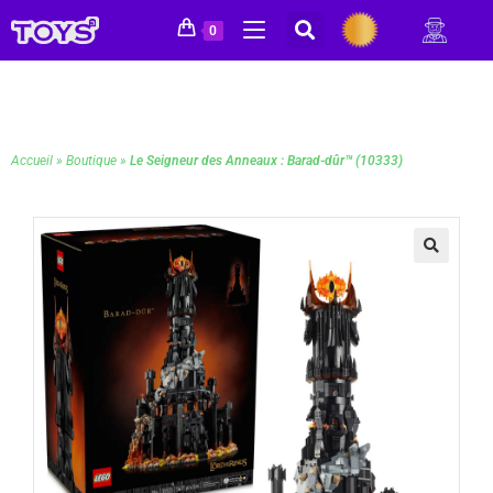
0
Accueil
»
Boutique
»
Le Seigneur des Anneaux : Barad-dûr™ (10333)
🔍