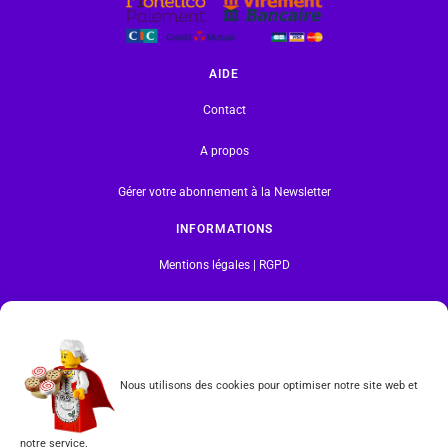
AIDE
Contact
A propos
Gérer votre abonnement à la Newsletter
INFORMATIONS
Mentions légales | RGPD
CGV
Formulaire de rétractation
Nous utilisons des cookies pour optimiser notre site web et
Tous les produits vendus sur ce site sont fabriqués par LEGO exclusivement. LEGO® est une
marque déposée par The LEGO Group. Les propriétaires des marques respectives citées sur le site
en restent les propriétaires. Tous droits réservés.
notre service.