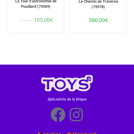
La Tour d’astronomie de
Le Chemin de Traverse
Poudlard (75969)
(75978)
105,00
€
580,00
€
109,99
€
Spécialiste de la Brique