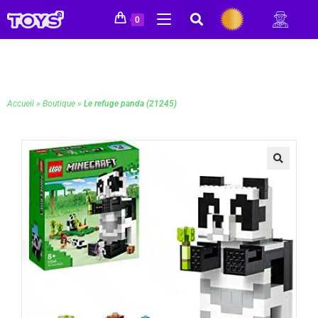
0
Accueil
»
Boutique
»
Le refuge panda (21245)
🔍