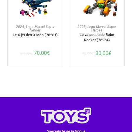
AJOUTER AU PANIER
AJOUTER AU PANIER
2024
,
Lego Marvel Super
2023
,
Lego Marvel Super
Heroes
Heroes
Le vaisseau de Bébé
Le X-jet des X-Men (76281)
Rocket (76254)
70,00
€
30,00
€
84,99
€
34,99
€
Spécialiste de la Brique