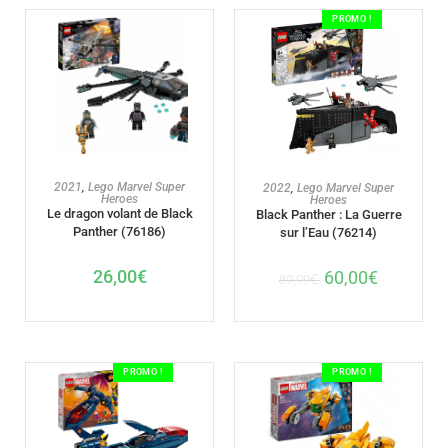
PROMO !
AJOUTER AU PANIER
AJOUTER AU PANIER
2021
,
Lego Marvel Super
2022
,
Lego Marvel Super
Heroes
Heroes
Le dragon volant de Black
Black Panther : La Guerre
Panther (76186)
sur l’Eau (76214)
26,00
€
60,00
€
89,99
€
PROMO !
PROMO !