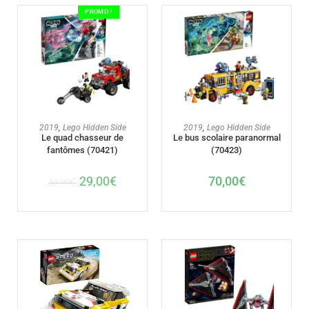
PROMO !
AJOUTER AU PANIER
AJOUTER AU PANIER
2019
,
Lego Hidden Side
2019
,
Lego Hidden Side
Le quad chasseur de
Le bus scolaire paranormal
fantômes (70421)
(70423)
29,00
€
70,00
€
39,99
€