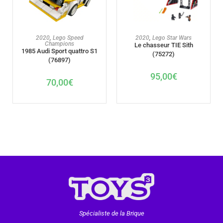
AJOUTER AU PANIER
AJOUTER AU PANIER
2020
,
Lego Speed
2020
,
Lego Star Wars
Champions
Le chasseur TIE Sith
1985 Audi Sport quattro S1
(75272)
(76897)
95,00
€
70,00
€
Spécialiste de la Brique