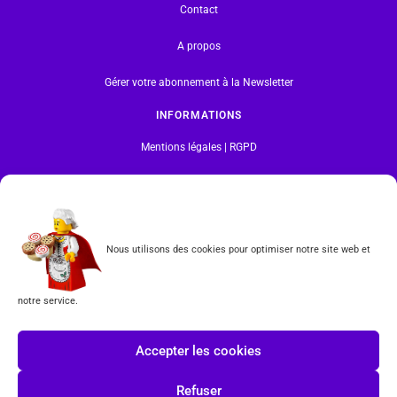
Contact
A propos
Gérer votre abonnement à la Newsletter
INFORMATIONS
Mentions légales | RGPD
CGV
Formulaire de rétractation
Nous utilisons des cookies pour optimiser notre site web et
Tous les produits vendus sur ce site sont fabriqués par LEGO exclusivement. LEGO® est une
marque déposée par The LEGO Group. Les propriétaires des marques respectives citées sur le site
notre service.
en restent les propriétaires. Tous droits réservés.
INSCRIPTION À LA NEWSLETTER
Accepter les cookies
Refuser