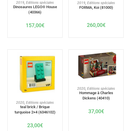
AJOUTER AU PANIER
AJOUTER AU PANIER
2019
,
Editions spéciales
2019
,
Editions spéciales
Dinosaures LEGO® House
FORMA, Koi (81000)
(40366)
260,00
€
157,00
€
AJOUTER AU PANIER
2020
,
Editions spéciales
Hommage à Charles
Dickens (40410)
AJOUTER AU PANIER
2020
,
Editions spéciales
teal brick / Brique
37,00
€
turquoise 2×4 (6346102)
23,00
€