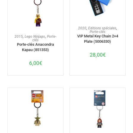
AJOUTER AU PANIER
2020
,
Editions spéciales
,
Porte-clés
AJOUTER AU PANIER
VIP Metal Key Chain 2×4
2015
,
Lego Ninjago
,
Porte-
clés
Plate (5006330)
Porte-clés Anacondra
Kapau (851353)
28,00
€
6,00
€