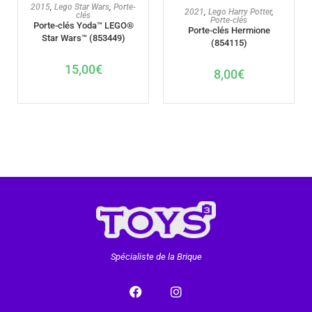
AJOUTER AU PANIER
2015
,
Lego Star Wars
,
Porte-
AJOUTER AU PANIER
2021
,
Lego Harry Potter
,
clés
Porte-clés
Porte-clés Yoda™ LEGO®
Porte-clés Hermione
Star Wars™ (853449)
(854115)
15,00
€
8,00
€
Spécialiste de la Brique