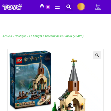
0
Accueil
»
Boutique
»
Le hangar à bateaux de Poudlard (76426)
🔍