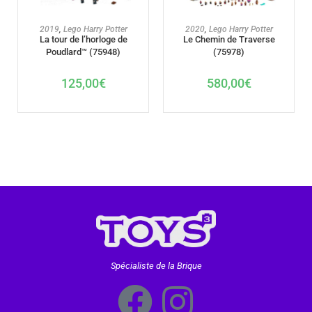
AJOUTER AU PANIER
AJOUTER AU PANIER
2019
,
Lego Harry Potter
2020
,
Lego Harry Potter
La tour de l’horloge de
Le Chemin de Traverse
Poudlard™ (75948)
(75978)
125,00
€
580,00
€
Spécialiste de la Brique