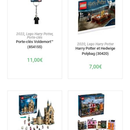
AJOUTER AU PANIER
2022
,
Lego Harry Potter
,
Porte-clés
Porte-clés Voldemort™
AJOUTER AU PANIER
2020
,
Lego Harry Potter
(854155)
Harry Potter et Hedwige
Polybag (30420)
11,00
€
7,00
€