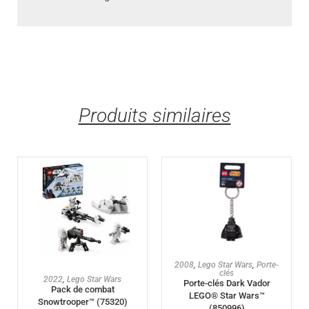
Produits similaires
AJOUTER AU PANIER
2008
,
Lego Star Wars
,
Porte-
clés
AJOUTER AU PANIER
2022
,
Lego Star Wars
Porte-clés Dark Vador
Pack de combat
LEGO® Star Wars™
Snowtrooper™ (75320)
(850996)