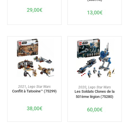
29,00
€
13,00
€
AJOUTER AU PANIER
AJOUTER AU PANIER
2021
,
Lego Star Wars
2020
,
Lego Star Wars
Conflit à Tatooine™ (75299)
Les Soldats Clones de la
501ème légion (75280)
38,00
€
60,00
€