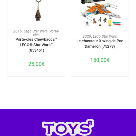
AJOUTER AU PANIER
2015
,
Lego Star Wars
,
Porte-
clés
AJOUTER AU PANIER
2020
,
Lego Star Wars
Porte-clés Chewbacca™
Le chasseur X-wing de Poe
LEGO® Star Wars™
Dameron (75273)
(853451)
150,00
€
25,00
€