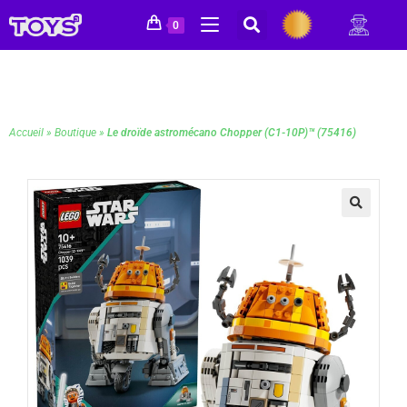
0
Accueil
»
Boutique
»
Le droïde astromécano Chopper (C1-10P)™ (75416)
🔍