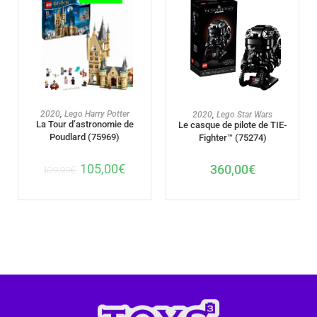
AJOUTER AU PANIER
AJOUTER AU PANIER
2020
,
Lego Harry Potter
2020
,
Lego Star Wars
La Tour d’astronomie de
Le casque de pilote de TIE-
Poudlard (75969)
Fighter™ (75274)
105,00
€
360,00
€
109,99
€