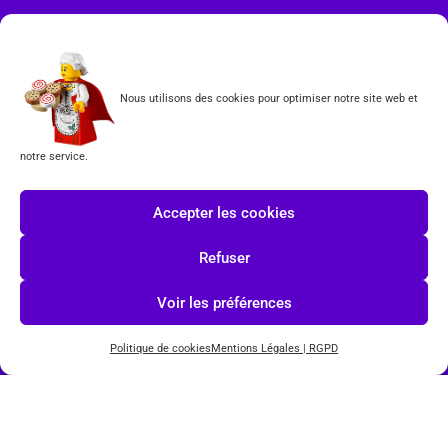
CGV
Formulaire de rétractation
Nous utilisons des cookies pour optimiser notre site web et
Tous les produits vendus sur ce site sont fabriqués par LEGO exclusivement. LEGO® est une
marque déposée par The LEGO Group. Les propriétaires des marques respectives citées sur le site
en restent les propriétaires. Tous droits réservés.
notre service.
INSCRIPTION À LA NEWSLETTER
Accepter les cookies
Refuser
Voir les préférences
J'accepte les conditions du
RGPD.
Politique de cookies
Mentions Légales | RGPD