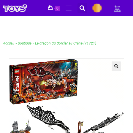
0
Accueil
»
Boutique
»
Le dragon du Sorcier au Crâne (71721)
🔍