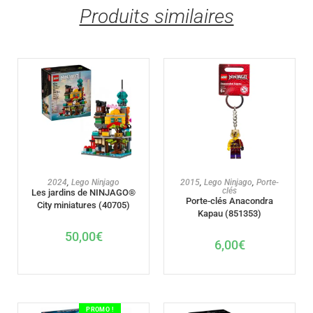
Produits similaires
AJOUTER AU PANIER
AJOUTER AU PANIER
2024
,
Lego Ninjago
2015
,
Lego Ninjago
,
Porte-
clés
Les jardins de NINJAGO®
Porte-clés Anacondra
City miniatures (40705)
Kapau (851353)
50,00
€
6,00
€
PROMO !