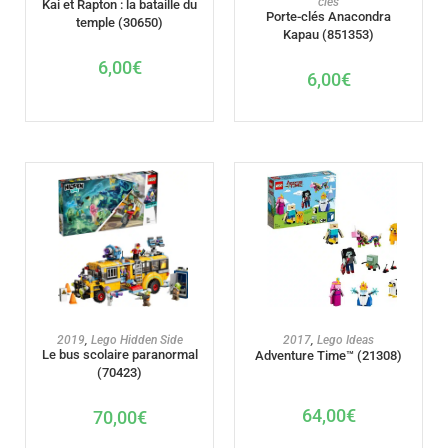
clés
Kai et Rapton : la bataille du
Porte-clés Anacondra
temple (30650)
Kapau (851353)
6,00
€
6,00
€
AJOUTER AU PANIER
AJOUTER AU PANIER
2019
,
Lego Hidden Side
2017
,
Lego Ideas
Le bus scolaire paranormal
Adventure Time™ (21308)
(70423)
64,00
€
70,00
€