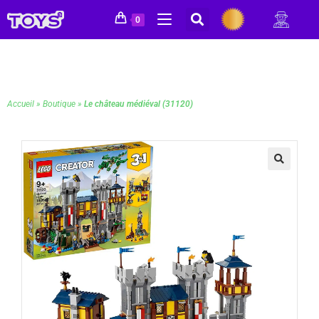
0
Accueil
»
Boutique
»
Le château médiéval (31120)
🔍