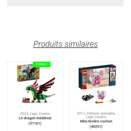
Produits similaires
PROMO !
AJOUTER AU PANIER
AJOUTER AU PANIER
2017
,
Editions spéciales
,
2025
,
Lego Creator
Lego Creator
Le dragon médiéval
Mini-tirelire cochon
(31161)
(40251)