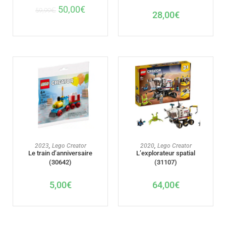
50,00
€
59,99
€
28,00
€
AJOUTER AU PANIER
AJOUTER AU PANIER
2023
,
Lego Creator
2020
,
Lego Creator
Le train d’anniversaire
L’explorateur spatial
(30642)
(31107)
5,00
€
64,00
€