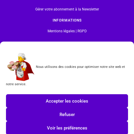
Gérer votre abonnement à la Newsletter
INFORMATIONS
Mentions légales | RGPD
CGV
Formulaire de rétractation
Nous utilisons des cookies pour optimiser notre site web et
Tous les produits vendus sur ce site sont fabriqués par LEGO exclusivement. LEGO® est une
marque déposée par The LEGO Group. Les propriétaires des marques respectives citées sur le site
en restent les propriétaires. Tous droits réservés.
notre service.
INSCRIPTION À LA NEWSLETTER
Accepter les cookies
Refuser
Voir les préférences
J'accepte les conditions du
RGPD.