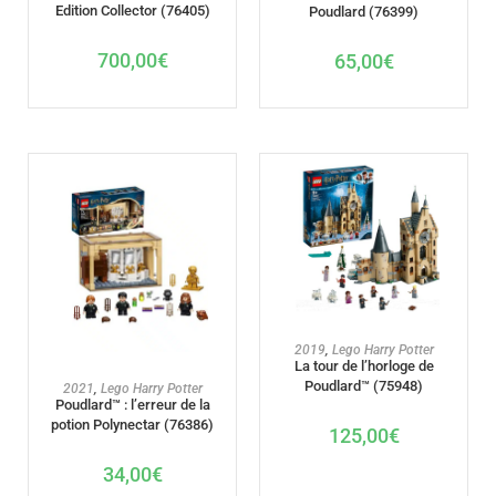
Edition Collector (76405)
Poudlard (76399)
700,00
€
65,00
€
AJOUTER AU PANIER
2019
,
Lego Harry Potter
La tour de l’horloge de
Poudlard™ (75948)
AJOUTER AU PANIER
2021
,
Lego Harry Potter
Poudlard™ : l’erreur de la
potion Polynectar (76386)
125,00
€
34,00
€