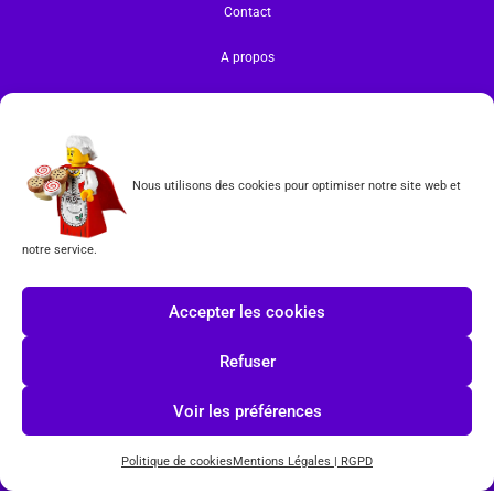
Contact
A propos
Gérer votre abonnement à la Newsletter
INFORMATIONS
Mentions légales | RGPD
Nous utilisons des cookies pour optimiser notre site web et
CGV
notre service.
Formulaire de rétractation
Accepter les cookies
Tous les produits vendus sur ce site sont fabriqués par LEGO exclusivement. LEGO® est une
marque déposée par The LEGO Group. Les propriétaires des marques respectives citées sur le site
Refuser
en restent les propriétaires. Tous droits réservés.
Voir les préférences
INSCRIPTION À LA NEWSLETTER
Politique de cookies
Mentions Légales | RGPD