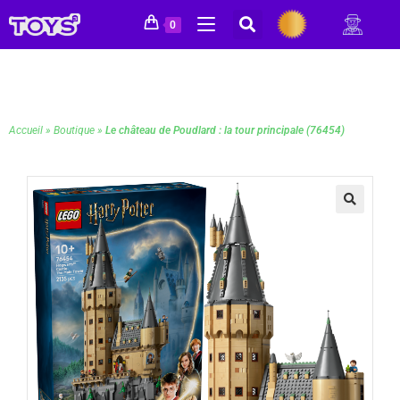
0
Accueil
»
Boutique
»
Le château de Poudlard : la tour principale (76454)
🔍