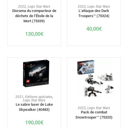
AJOUTER AU PANIER
AJOUTER AU PANIER
2022
,
Lego Star Wars
2022
,
Lego Star Wars
Diorama du compacteur de
L’attaque des Dark
déchets de l’Étoile de la
Troopers™ (75324)
Mort (75339)
40,00
€
130,00
€
AJOUTER AU PANIER
2021
,
Editions spéciales
,
Lego Star Wars
Le sabre laser de Luke
AJOUTER AU PANIER
2022
,
Lego Star Wars
Skywalker (40483)
Pack de combat
Snowtrooper™ (75320)
190,00
€