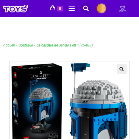
0
Accueil
»
Boutique
»
Le casque de Jango Fett™ (75408)
🔍