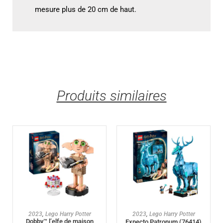
mesure plus de 20 cm de haut.
Produits similaires
AJOUTER AU PANIER
AJOUTER AU PANIER
2023
,
Lego Harry Potter
2023
,
Lego Harry Potter
Dobby™ l’elfe de maison
Expecto Patronum (76414)