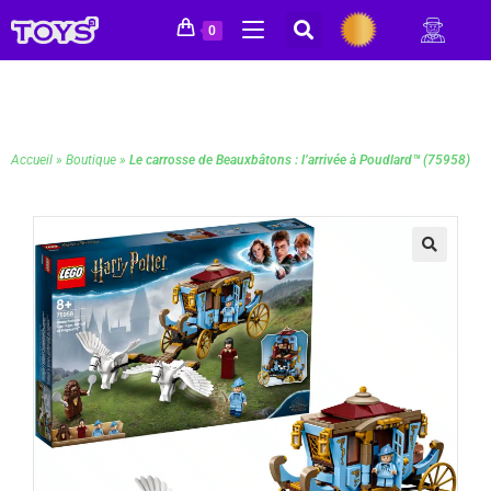
0
Accueil
»
Boutique
»
Le carrosse de Beauxbâtons : l’arrivée à Poudlard™ (75958)
🔍