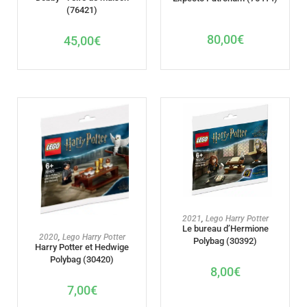
(76421)
80,00
€
45,00
€
AJOUTER AU PANIER
2021
,
Lego Harry Potter
Le bureau d’Hermione
AJOUTER AU PANIER
2020
,
Lego Harry Potter
Polybag (30392)
Harry Potter et Hedwige
Polybag (30420)
8,00
€
7,00
€