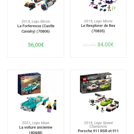
AJOUTER AU PANIER
AJOUTER AU PANIER
2019
,
Lego Movie
2014
,
Lego Movie
Le Rexplorer de Rex
La Forteresse (Castle
(70835)
Cavalry) (70806)
84,00
€
56,00
€
129,99
€
AJOUTER AU PANIER
AJOUTER AU PANIER
2021
,
Lego Ideas
2018
,
Lego Speed
Champions
La voiture ancienne
Porsche 911 RSR et 911
(40448)