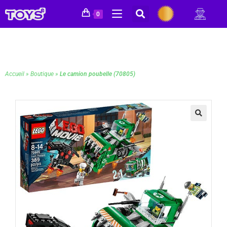
0
Accueil
»
Boutique
»
Le camion poubelle (70805)
🔍