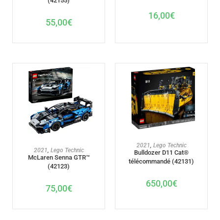
(42155)
16,00
€
55,00
€
AJOUTER AU PANIER
2021
,
Lego Technic
AJOUTER AU PANIER
2021
,
Lego Technic
Bulldozer D11 Cat®
McLaren Senna GTR™
télécommandé (42131)
(42123)
650,00
€
75,00
€