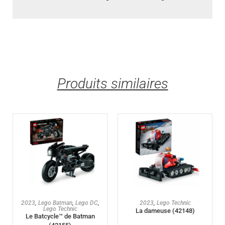
Produits similaires
AJOUTER AU PANIER
AJOUTER AU PANIER
2023
,
Lego Batman
,
Lego DC
,
2023
,
Lego Technic
Lego Technic
La dameuse (42148)
Le Batcycle™ de Batman