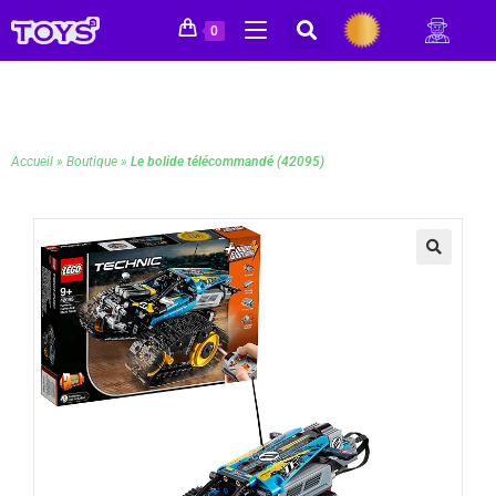
0
Accueil
»
Boutique
»
Le bolide télécommandé (42095)
🔍