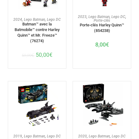
AJOUTER AU PANIER
2023
,
Lego Batman
,
Lego DC
,
AJOUTER AU PANIER
2024
,
Lego Batman
,
Lego DC
Porte-clés
Batman™ avec la
Porte-clés Harley Quinn™
Batmobile™ contre Harley
(854238)
Quinn™ et Mr. Freeze™
(76274)
8,00
€
50,00
€
59,99
€
AJOUTER AU PANIER
AJOUTER AU PANIER
2020
,
Lego Batman
,
Lego DC
2019
,
Lego Batman
,
Lego DC