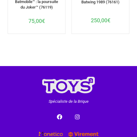
Batmobile™ : la poursuite
Batwing 1989 (76161)
du Joker™ (76119)
250,00
€
75,00
€
Spécialiste de la Brique