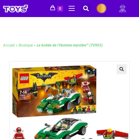
0
Accueil
»
Boutique
»
Le bolide de l’Homme-mystère™ (70903)
🔍