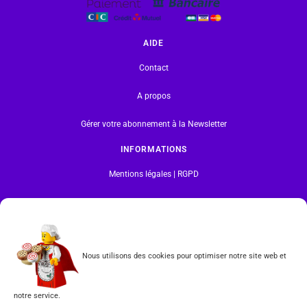
AIDE
Contact
A propos
Gérer votre abonnement à la Newsletter
INFORMATIONS
Mentions légales | RGPD
CGV
Formulaire de rétractation
Nous utilisons des cookies pour optimiser notre site web et
Tous les produits vendus sur ce site sont fabriqués par LEGO exclusivement. LEGO® est une
marque déposée par The LEGO Group. Les propriétaires des marques respectives citées sur le site
en restent les propriétaires. Tous droits réservés.
notre service.