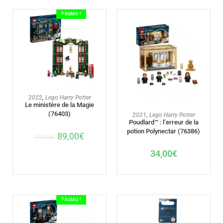
PROMO !
AJOUTER AU PANIER
2022
,
Lego Harry Potter
Le ministère de la Magie
(76403)
AJOUTER AU PANIER
2021
,
Lego Harry Potter
Poudlard™ : l’erreur de la
potion Polynectar (76386)
89,00
€
99,99
€
34,00
€
PROMO !