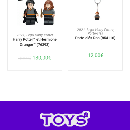
AJOUTER AU PANIER
2021
,
Lego Harry Potter
,
Porte-clés
AJOUTER AU PANIER
2021
,
Lego Harry Potter
Porte-clés Ron (854116)
Harry Potter™ et Hermione
Granger™ (76393)
12,00
€
130,00
€
139,99
€