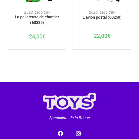
AJOUTER AU PANIER
AJOUTER AU PANIER
2023
,
Lego City
2020
,
Lego City
La pelleteuse de chantier
L’avion postal (60250)
(60385)
22,00
€
24,00
€
Spécialiste de la Brique