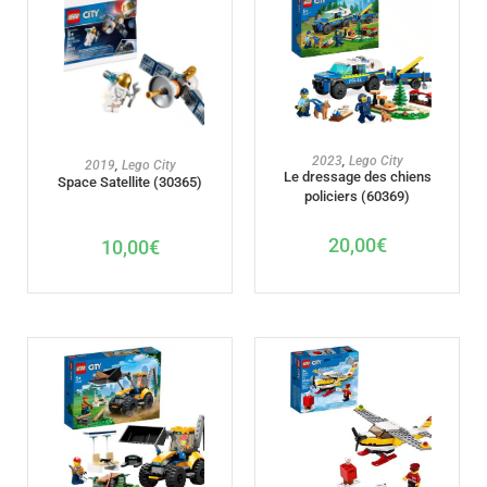
AJOUTER AU PANIER
2023
,
Lego City
AJOUTER AU PANIER
2019
,
Lego City
Le dressage des chiens
Space Satellite (30365)
policiers (60369)
20,00
€
10,00
€