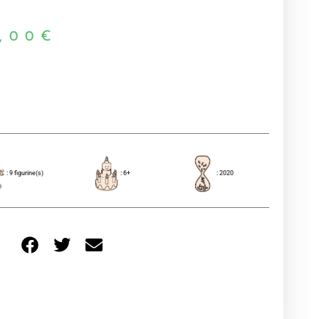
,00
€
: 9 figurine(s)
: 6+
: 2020