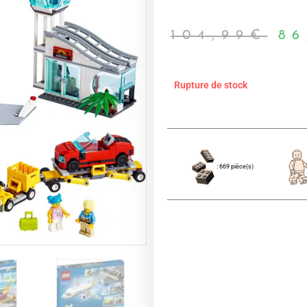
104,99
€
86
Rupture de stock
: 669 pièce(s)