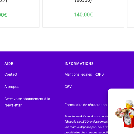
(60350)
27)
140,00
€
00
€
AIDE
INFORMATIONS
Contact
Mentions légales | RGPD
A propos
CGV
Gérer votre abonnement à la
Formulaire de rétractation
Newsletter
Tous les produits vendus sur ce site sont
fabriqués par LEGO exclusivement. LEGO® est
une marque déposée par The LEGO Group. Les
propriétaires des marques respectives citées