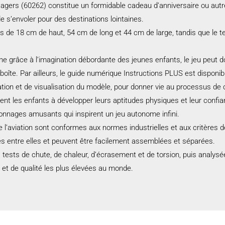
gers (60262) constitue un formidable cadeau d’anniversaire ou autre 
 de s’envoler pour des destinations lointaines.
us de 18 cm de haut, 54 cm de long et 44 cm de large, tandis que le 
onne grâce à l’imagination débordante des jeunes enfants, le jeu pe
oîte. Par ailleurs, le guide numérique Instructions PLUS est disponib
tion et de visualisation du modèle, pour donner vie au processus de 
ent les enfants à développer leurs aptitudes physiques et leur confi
sonnages amusants qui inspirent un jeu autonome infini.
l’aviation sont conformes aux normes industrielles et aux critères de 
s entre elles et peuvent être facilement assemblées et séparées.
ests de chute, de chaleur, d’écrasement et de torsion, puis analysé
et de qualité les plus élevées au monde.