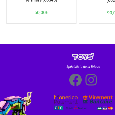
fermiers (60345)
(602
50,00
€
90,
Spécialiste de la Brique