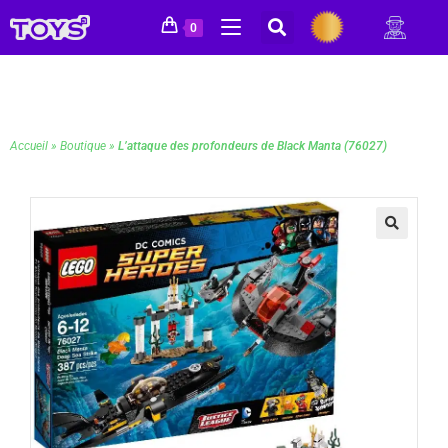
0
Accueil
»
Boutique
»
L’attaque des profondeurs de Black Manta (76027)
🔍