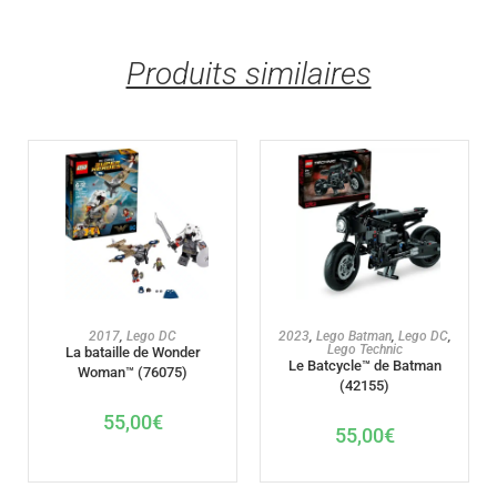
Produits similaires
AJOUTER AU PANIER
AJOUTER AU PANIER
2017
,
Lego DC
2023
,
Lego Batman
,
Lego DC
,
Lego Technic
La bataille de Wonder
Le Batcycle™ de Batman
Woman™ (76075)
(42155)
55,00
€
55,00
€