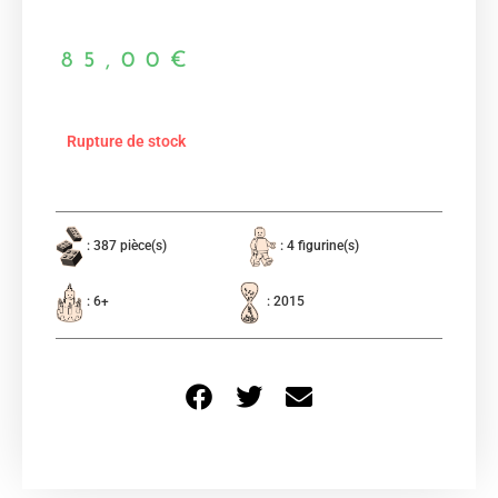
85,00
€
Rupture de stock
: 387 pièce(s)
: 4 figurine(s)
: 6+
: 2015