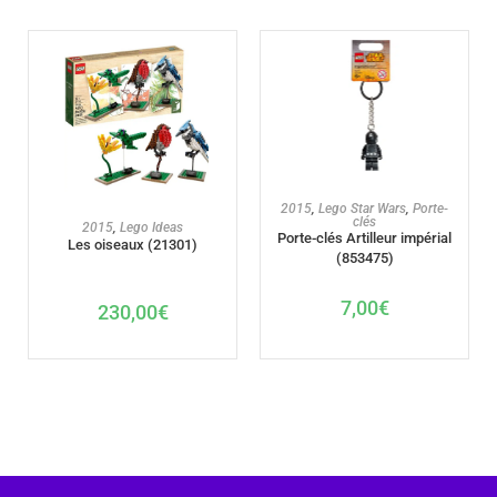
AJOUTER AU PANIER
2015
,
Lego Star Wars
,
Porte-
clés
AJOUTER AU PANIER
2015
,
Lego Ideas
Porte-clés Artilleur impérial
Les oiseaux (21301)
(853475)
7,00
€
230,00
€