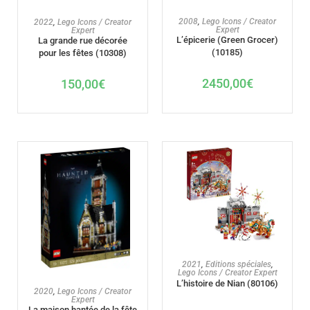
AJOUTER AU PANIER
AJOUTER AU PANIER
2008
,
Lego Icons / Creator
2022
,
Lego Icons / Creator
Expert
Expert
L’épicerie (Green Grocer)
La grande rue décorée
(10185)
pour les fêtes (10308)
2450,00
€
150,00
€
AJOUTER AU PANIER
2021
,
Editions spéciales
,
Lego Icons / Creator Expert
L’histoire de Nian (80106)
AJOUTER AU PANIER
2020
,
Lego Icons / Creator
Expert
La maison hantée de la fête