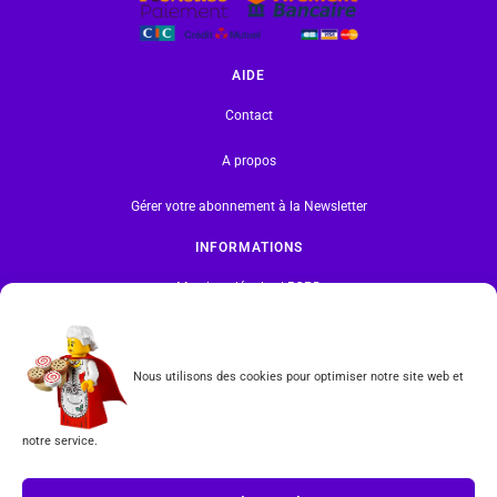
AIDE
Contact
A propos
Gérer votre abonnement à la Newsletter
INFORMATIONS
Mentions légales | RGPD
CGV
Nous utilisons des cookies pour optimiser notre site web et
Formulaire de rétractation
notre service.
Tous les produits vendus sur ce site sont fabriqués par LEGO exclusivement. LEGO® est une
marque déposée par The LEGO Group. Les propriétaires des marques respectives citées sur le site
en restent les propriétaires. Tous droits réservés.