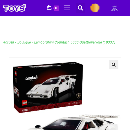
0
Accueil
»
Boutique
»
Lamborghini Countach 5000 Quattrovalvole (10337)
🔍