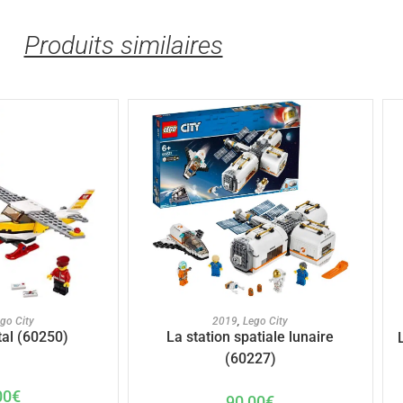
Produits similaires
U PANIER
AJOUTER AU PANIER
go City
2019
,
Lego City
tal (60250)
La station spatiale lunaire
(60227)
00
€
90,00
€