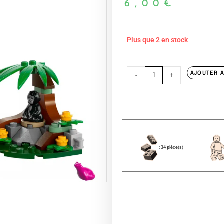
6,00
€
Plus que 2 en stock
AJOUTER A
-
+
: 34 pièce(s)