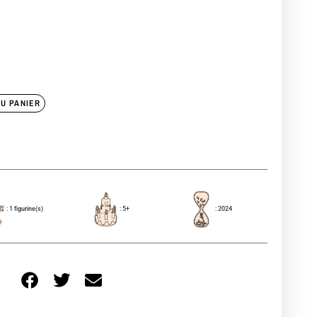
U PANIER
: 1 figurine(s)
: 5+
: 2024