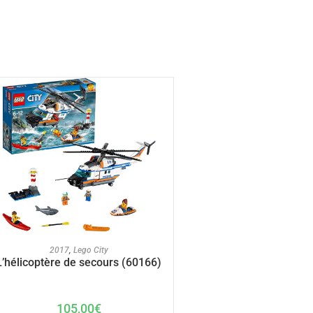
AJOUTER AU PANIER
2017
,
Lego City
L’hélicoptère de secours (60166)
105,00
€