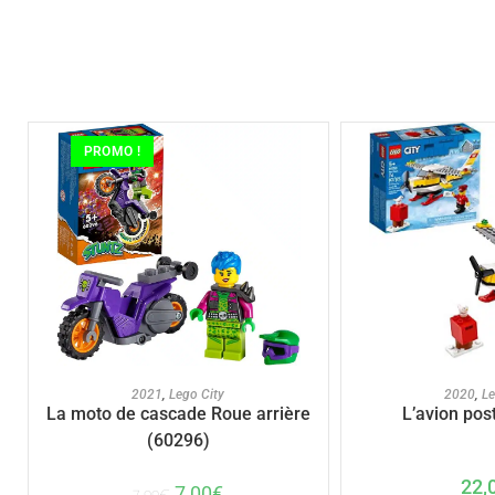
PROMO !
AJOUTER AU PANIER
AJOUTER A
2021
,
Lego City
2020
,
Le
La moto de cascade Roue arrière
L’avion pos
(60296)
22,
7,00
€